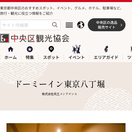
コンテ
ンツに
東京都中央区のおすすめスポット、イベント、グルメ、ホテル、駐車場など、
進む
旅行・観光に役立つ情報をご紹介
中央区の逸品
販売サイト
ホーム
特集
スポット
イベント
エリアガイド
ツ
屋
社
ドーミーイン東京八丁堀
号：
名：
株式会社共立メンテナンス